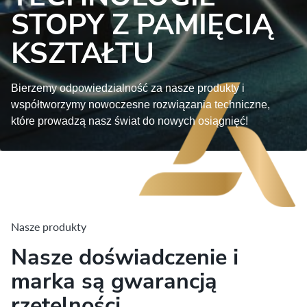
STOPY Z PAMIĘCIĄ
KSZTAŁTU
Bierzemy odpowiedzialność za nasze produkty i
współtworzymy
nowoczesne
rozwiązania
techniczne
,
które prowadzą nasz świat do nowych osiągnięć!
Nasze produkty
Nasze doświadczenie i
marka są gwarancją
rzetelności