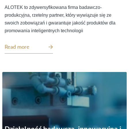
ALOTEK to zdywersyfikowana firma badawczo-
produkcyjna, rzetelny partner, który wywiązuje się ze
swoich zobowiązań i gwarantuje jakość produktów
dla
prom
owania
inteligentn
ych
technologi
i
Read more
Działalność badawcza, innowacyjna i