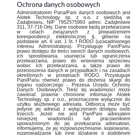
Ochrona danych osobowych
Administratorem Pana/Pani danych osobowych jest
Alotek Technology sp. z o.o. z siedzibą w
Zadąbrowiu, NIP 7952575993 adres: Zadąbrowie
311, 37-716 Orły. Dane osobowe będą przetwarzane
w celach związanych z prowadzeniem
korespondencji elektronicznej tj. głównie na
podstawie art. 6 ust. 1 lit. f RODO (uzasadnionego
interesu Administratora). Przysługuje Pani/Panu
prawo dostępu do treści swoich danych osobowych,
ich sprostowania, usunięcia lub ograniczenia
przetwarzania, prawo do wniesienia sprzeciwu
wobec ich przetwarzania, a także prawo do
przenoszenia danych w przypadkach i na zasadach
określonych w przepisach RODO. Przysługuje
Pani/Panu również prawo do złożenia skargi do
organu nadzorczego - Prezesa Urzędu Ochrony
Danych Osobowych. Treść tej wiadomości może
zawierać prawnie chronione informacje Alotek
Technology sp. z o.o., przeznaczone wyłącznie do
użytku służbowego adresata. Odbiorcą może być
jedynie jej adresat z wyłączeniem dostępu osób
trzecich. Jeżeli nie jest Pan/Pani adresatem
niniejszej wiadomości lub pracownikiem
upoważnionym do jej przekazania adresatowi,
informujemy, że jej rozpowszechnianie, kopiowanie,
rozprowadzanie lub inne działanie o podobnym