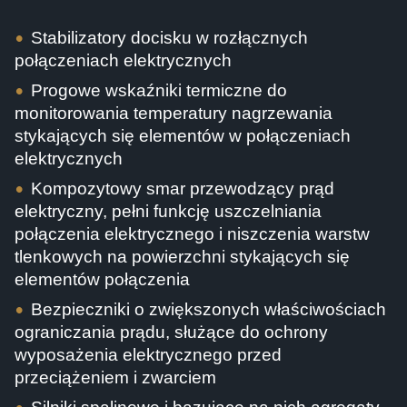
Stabilizatory docisku w rozłącznych
połączeniach elektrycznych
Progowe wskaźniki termiczne do
monitorowania temperatury nagrzewania
stykających się
elementów
w połączeniach
elektrycznych
Kompozytowy smar przewodzący prąd
elektryczny, pełni funkcję uszczelniania
połączenia
elektrycznego
i niszczenia
warstw
tlenkowych na powierzchni styk
ających się
elementów połączenia
Bezpieczniki o zwiększony
ch właściwościach
ograniczania
prąd
u
, służące do ochrony
wyposażenia
elektrycznego przed
przeciążeniem i zwarciem