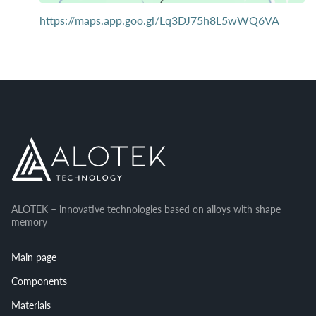
https://maps.app.goo.gl/Lq3DJ75h8L5wWQ6VA
ALOTEK – innovative technologies based on alloys with shape
memory
Main page
Components
Materials