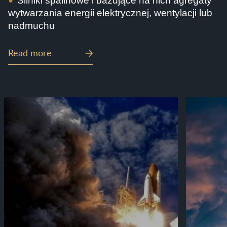
Silniki
spalinowe
i bazujące na nich
agregaty
wytwarzania energii
elektrycznej
, wentylacji
lub
nadmuchu
Read more