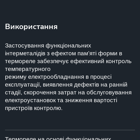
Використання
Застосування функціональних
інтерметалідів
з
ефектом пам’яті форми
в
термореле
забезпечує
ефективний
контроль
температурного
режиму
електрообладнання
в процесі
експлуатації
, виявлення дефектів на ранній
стадії, скорочення затрат на обслуговування
електроустановок та зниження вартості
пристроїв контролю.
Термореле на основі функціональних